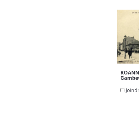
ROANNE
Gambet
Joind