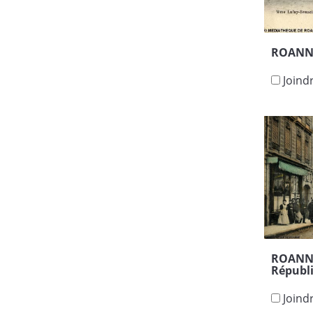
ROANNE
Joind
ROANNE 
Républ
Joind