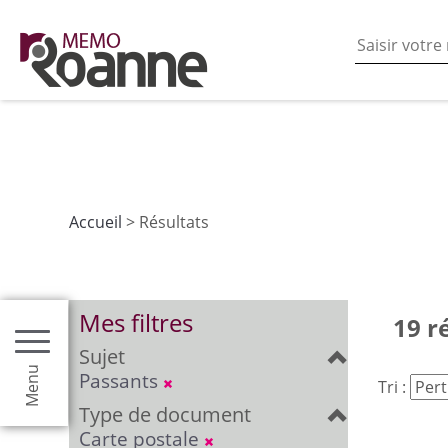
En poursuivant votre navigation sur ce site vous acceptez
les fonctionnalités de partages de contenu sur les rés
Accueil
> Résultats
Mes filtres
19 r
Sujet
Menu
Passants
Tri :
Type de document
Carte postale