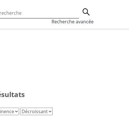
 l’utilisation des cookies, qui sont utilisés à des fins de st
Lancer la recherche
eaux sociaux.
En savoir plus
Recherche avancée
ésultats