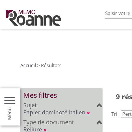
En poursuivant votre navigation sur ce site vous acceptez
les fonctionnalités de partages de contenu sur les rés
Accueil
> Résultats
Mes filtres
9 ré
Sujet
Menu
Papier dominoté italien
Tri :
Type de document
Reliure