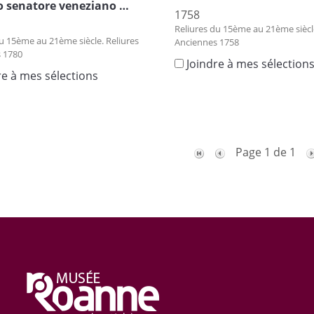
o senatore veneziano …
1758
Reliures du 15ème au 21ème siècle
u 15ème au 21ème siècle. Reliures
Anciennes 1758
 1780
Joindre à mes sélection
re à mes sélections
Page 1 de 1