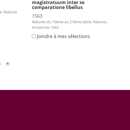
magistratuum inter se
comparatione libellus
. Reliures
1563
Reliures du 15ème au 21ème siècle. Reliures
s
Anciennes 1563
Joindre à mes sélections