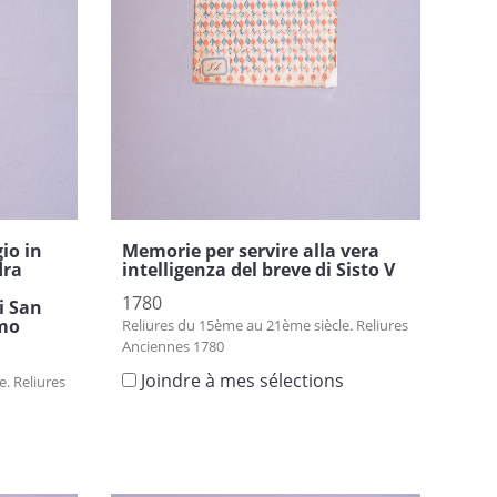
io in
Memorie per servire alla vera
dra
intelligenza del breve di Sisto V
1780
i San
Emo
Reliures du 15ème au 21ème siècle. Reliures
Anciennes 1780
Joindre à mes sélections
. Reliures
s