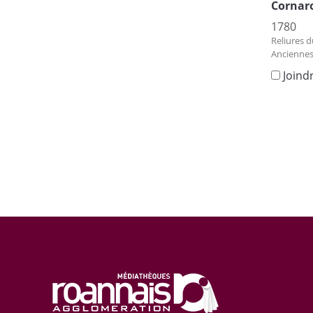
Cornar
1780
Reliures d
Anciennes
Joind