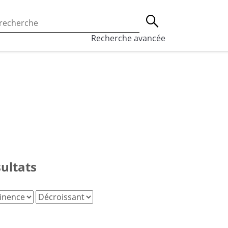
 l’utilisation des cookies, qui sont utilisés à des fins de st
Lancer la recherche
eaux sociaux.
En savoir plus
Recherche avancée
sultats