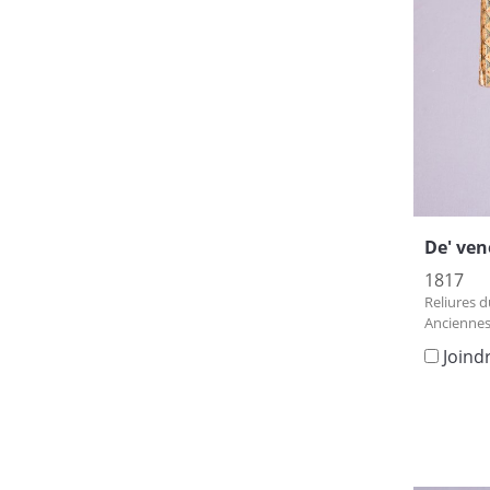
De' vene
1817
Reliures d
Anciennes
Joind