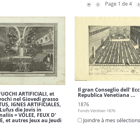
Page 1 de 4
Il gran Conseglio dell' Ec
UOCHI ARTIFICIALI, et
Republica Venetiana ...
ivochi nel Giovedi grasso
US, IGNES ARTIFICIALES,
1876
Lufus die Jovis in
Fonds Vénitien 1876
aliis = VOLEE, FEUX D'
E, et autres Jeux au Jeudi
Joindre à mes sélection