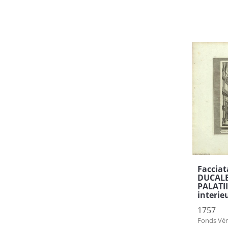
Facciat
DUCALE 
PALATII
interie
1757
Fonds Vén