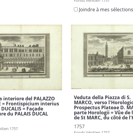
Fonds Vénitien 1757
Joindre à mes sélection
Veduta della Piazza di S.
a interiore del PALAZZO
MARCO, verso l'Horologi
= Frontispicium interius
Prospectus Plateae D. MA
 DUCALIS = Façade
parte Horologii = Vûe de 
ure du PALAIS DUCAL
de St MARC, du côté de l
1757
itien 1757
Fonds Vénitien 1757