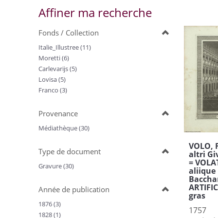
Affiner ma recherche
Fonds / Collection
Italie_Illustree (11)
Moretti (6)
Carlevarijs (5)
Lovisa (5)
Franco (3)
Provenance
Médiathèque (30)
VOLO, F
Type de document
altri G
= VOLAT
Gravure (30)
aliique 
Bacchan
ARTIFIC
Année de publication
gras
1876 (3)
1757
1828 (1)