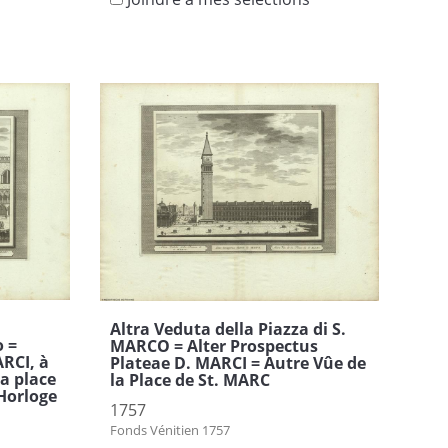
s
Altra Veduta della Piazza di S.
o =
MARCO = Alter Prospectus
RCI, à
Plateae D. MARCI = Autre Vûe de
la place
la Place de St. MARC
'Horloge
1757
Fonds Vénitien 1757