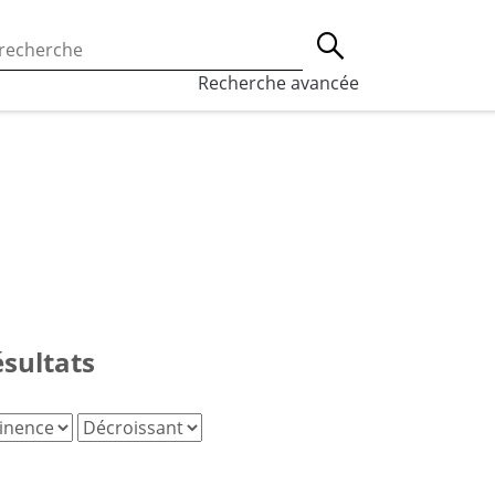
 l’utilisation des cookies, qui sont utilisés à des fins de st
Lancer la recherche
eaux sociaux.
En savoir plus
Recherche avancée
ésultats