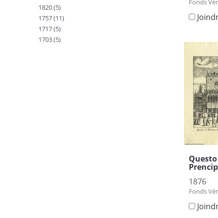
Fonds Vén
1820 (5)
Joind
1757 (11)
1717 (5)
1703 (5)
Questo 
Prencipe
1876
Fonds Vén
Joind