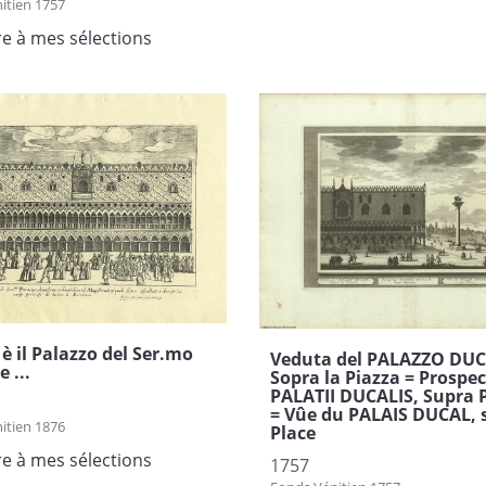
itien 1757
re à mes sélections
è il Palazzo del Ser.mo
Veduta del PALAZZO DUC
 ...
Sopra la Piazza = Prospe
PALATII DUCALIS, Supra 
= Vûe du PALAIS DUCAL, s
itien 1876
Place
re à mes sélections
1757