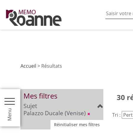
En poursuivant votre navigation sur ce site vous acceptez
les fonctionnalités de partages de contenu sur les rés
Accueil
> Résultats
Mes filtres
30 r
Sujet
Menu
Palazzo Ducale (Venise)
Tri :
Réinitialiser mes filtres