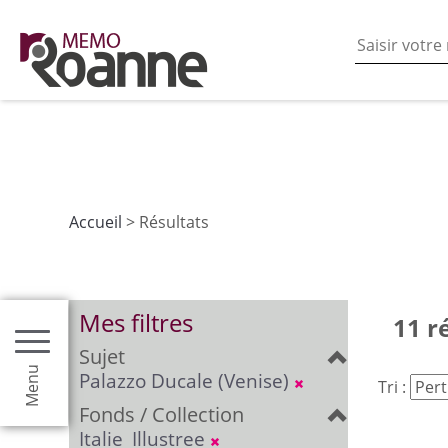
En poursuivant votre navigation sur ce site vous acceptez
les fonctionnalités de partages de contenu sur les rés
Accueil
> Résultats
Mes filtres
11 r
Sujet
Menu
Palazzo Ducale (Venise)
Tri :
Fonds / Collection
Italie_Illustree