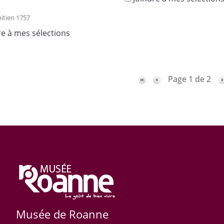
itien 1757
re à mes sélections
Page 1 de 2
Musée de Roanne