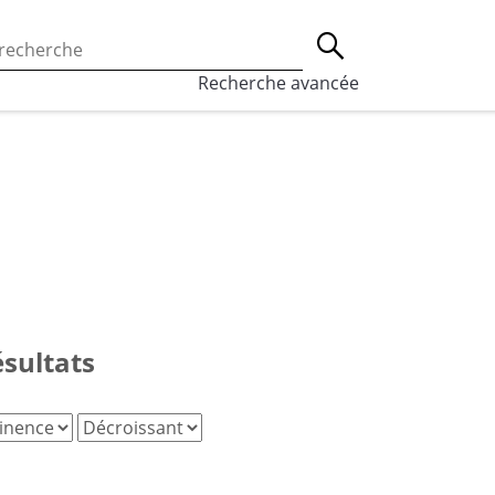
 l’utilisation des cookies, qui sont utilisés à des fins de st
Lancer la recherche
eaux sociaux.
En savoir plus
Recherche avancée
ésultats