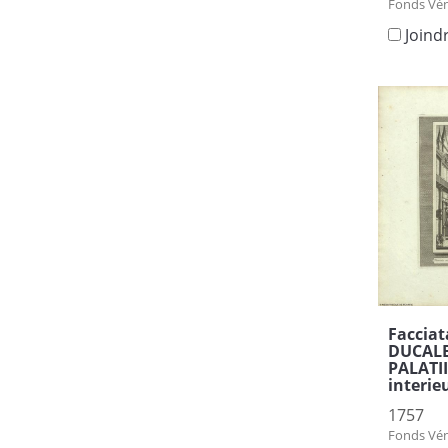
Fonds Vén
Joind
Facciat
DUCALE 
PALATII
interie
1757
Fonds Vén