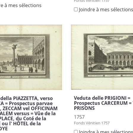
Fonds Vénitien 1757
re à mes sélections
Joindre à mes sélection
Veduta delle PRIGIONI =
della PIAZZETTA, verso
Prospectus CARCERUM = 
A = Prospectus parvae
PRISONS
e, ZECCAM vel OFFICINAM
LEM versus = Vûe de la
1757
PLACE, du Coté de la
Fonds Vénitien 1757
ou l' HÔTEL de la
OYE
Joindre à mes sélection