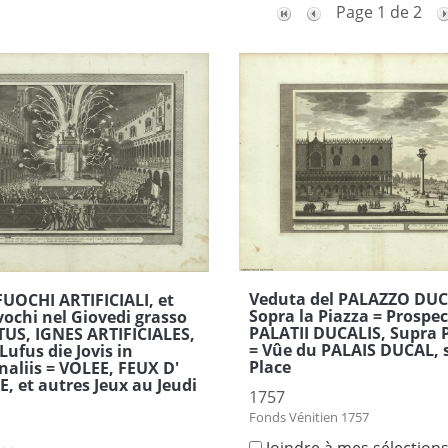
Page 1 de 2
Veduta del PALAZZO DUC
UOCHI ARTIFICIALI, et
Sopra la Piazza = Prospe
ivochi nel Giovedi grasso
PALATII DUCALIS, Supra 
US, IGNES ARTIFICIALES,
= Vûe du PALAIS DUCAL, s
Lufus die Jovis in
Place
aliis = VOLEE, FEUX D'
E, et autres Jeux au Jeudi
1757
Fonds Vénitien 1757
Joindre à mes sélection