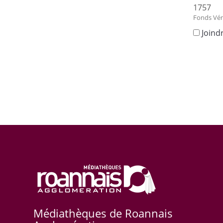
1757
Fonds Vén
Joind
Médiathèques de Roannais