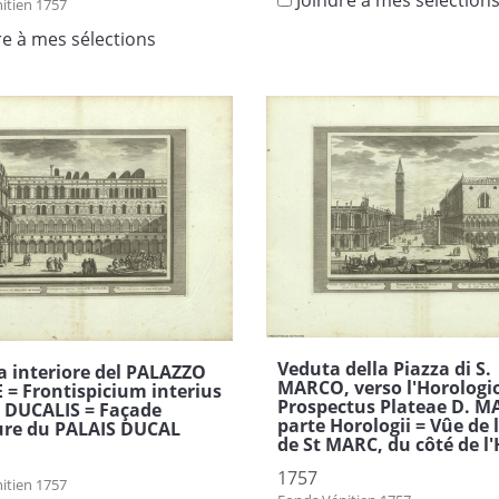
itien 1757
re à mes sélections
Veduta della Piazza di S.
a interiore del PALAZZO
MARCO, verso l'Horologi
= Frontispicium interius
Prospectus Plateae D. MA
 DUCALIS = Façade
parte Horologii = Vûe de 
ure du PALAIS DUCAL
de St MARC, du côté de l
1757
itien 1757