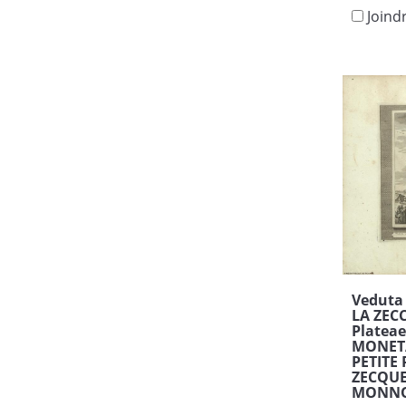
Joind
Veduta 
LA ZECC
Platea
MONETA
PETITE 
ZECQUE 
MONN