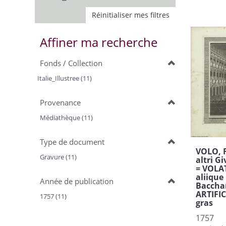
Réinitialiser mes filtres
Affiner ma recherche
Fonds / Collection
Italie_Illustree (11)
Provenance
Médiathèque (11)
Type de document
VOLO, F
Gravure (11)
altri G
= VOLAT
aliique 
Année de publication
Bacchan
ARTIFIC
1757 (11)
gras
1757