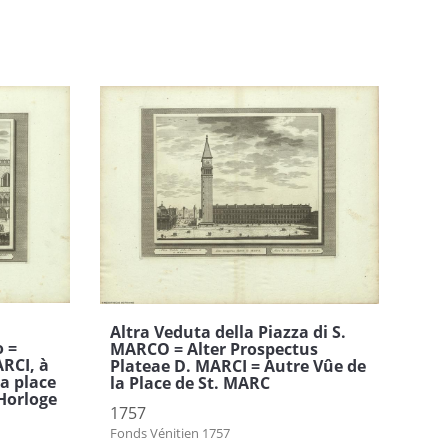
Altra Veduta della Piazza di S.
o =
MARCO = Alter Prospectus
RCI, à
Plateae D. MARCI = Autre Vûe de
la place
la Place de St. MARC
'Horloge
1757
Fonds Vénitien 1757