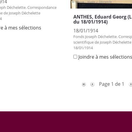
914
eph Déchelette. Correspondance
ue de Joseph Déchelette
ANTHES, Eduard Georg (L
4
du 18/01/1914)
re à mes sélections
18/01/1914
Fonds Joseph Déchelette. Corre
scientifique de Joseph Déchelette
18/01/1914
Joindre à mes sélection
Page 1 de 1