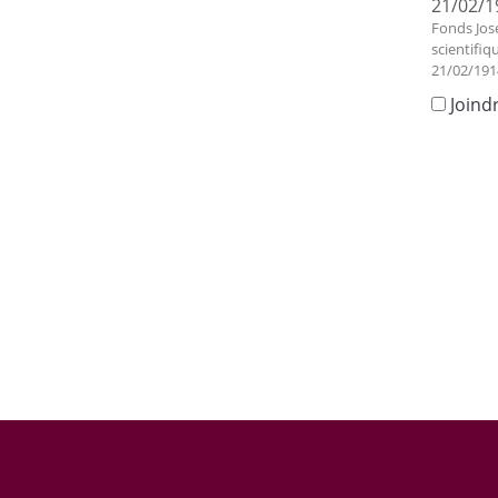
21/02/1
Fonds Jos
scientifiq
21/02/191
Joind