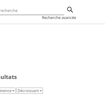
 l’utilisation des cookies, qui sont utilisés à des fins de st
Lancer la recherche
eaux sociaux.
En savoir plus
Recherche avancée
sultats