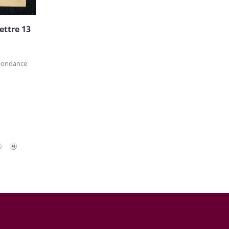
ettre 13
spondance
s