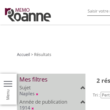
En poursuivant votre navigation sur ce site vous acceptez
les fonctionnalités de partages de contenu sur les rés
Accueil
> Résultats
Mes filtres
2 ré
Sujet
Menu
Naples
Tri :
Année de publication
1914