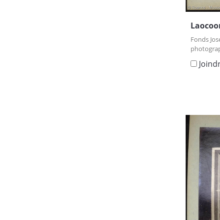
Laocoon
Fonds Jos
photograp
Joind