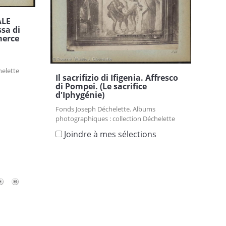
ALE
sa di
merce
helette
Il sacrifizio di Ifigenia. Affresco
s
di Pompei. (Le sacrifice
d'Iphygénie)
Fonds Joseph Déchelette. Albums
photographiques : collection Déchelette
Joindre à mes sélections