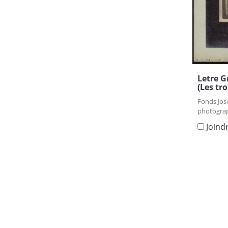
Letre G
(Les tro
Fonds Jos
photograp
Joind