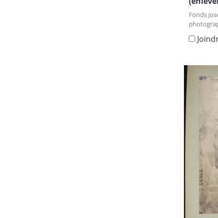
(enlève
Fonds Jos
photograp
Joind