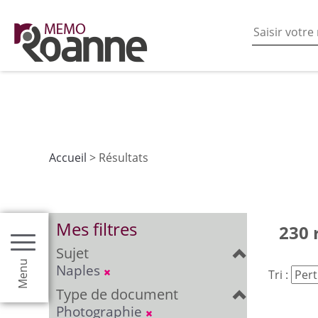
En poursuivant votre navigation sur ce site vous acceptez
les fonctionnalités de partages de contenu sur les rés
Accueil
> Résultats
Mes filtres
230 
Sujet
Menu
Naples
Tri :
Type de document
Photographie