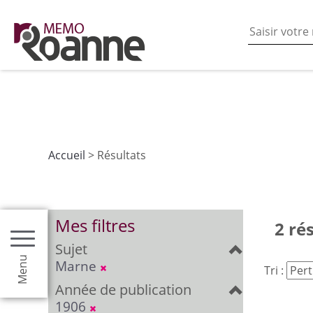
En poursuivant votre navigation sur ce site vous acceptez
les fonctionnalités de partages de contenu sur les rés
Accueil
> Résultats
Mes filtres
2 ré
Sujet
Menu
Marne
Tri :
Année de publication
1906