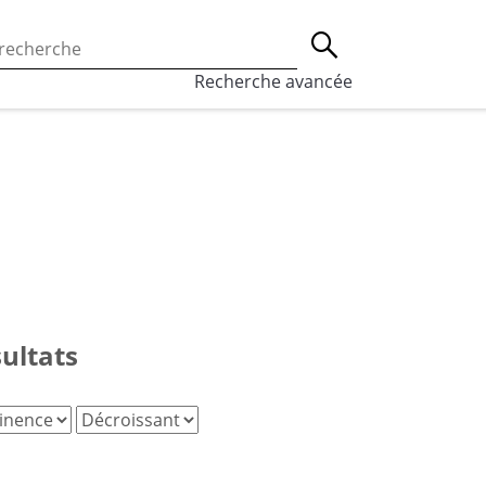
 l’utilisation des cookies, qui sont utilisés à des fins de st
Lancer la recherche
eaux sociaux.
En savoir plus
Recherche avancée
sultats