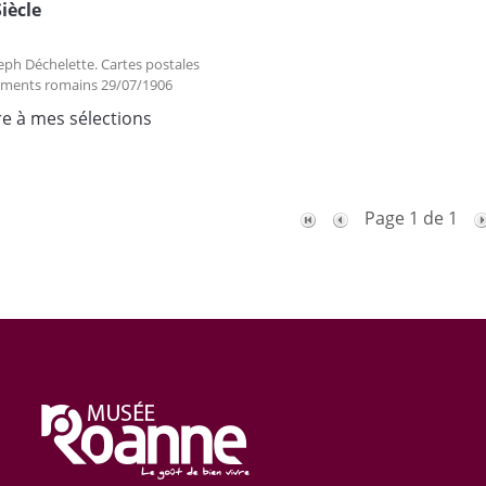
Siècle
eph Déchelette. Cartes postales
ments romains 29/07/1906
re à mes sélections
Page 1 de 1