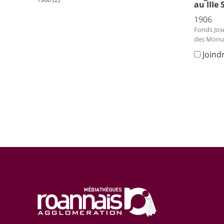
au IIIe 
1906
Fonds Jos
des Monu
Joind