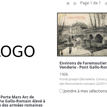
Page 1 de 1
Environs de Faremoutier
Venderie - Pont Gallo-R
1906
Fonds Joseph Déchelette. Cartes 
des Monuments romains 22/07/1
Joindre à mes sélection
 Porte Mars Arc de
he Gallo-Romain élevé à
re des armées romaines