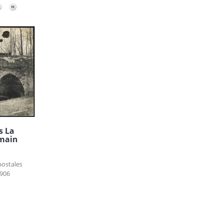
s La
omain
postales
906
s