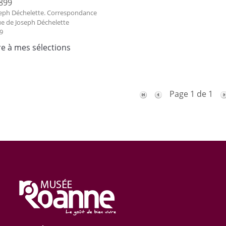
899
eph Déchelette. Correspondance
ue de Joseph Déchelette
9
re à mes sélections
Page 1 de 1