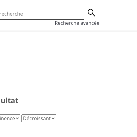
 l’utilisation des cookies, qui sont utilisés à des fins de st
Lancer la recherche
eaux sociaux.
En savoir plus
Recherche avancée
sultat