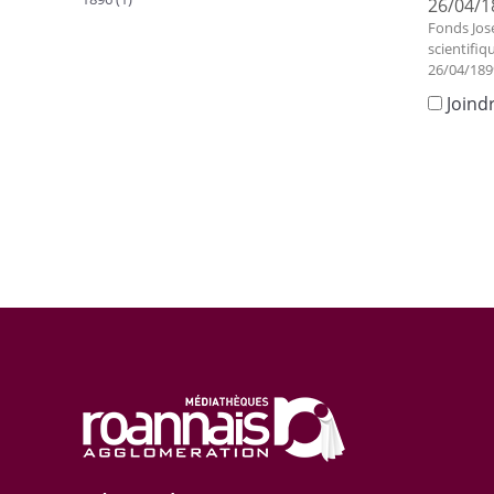
26/04/1
Fonds Jos
scientifiq
26/04/189
Joind