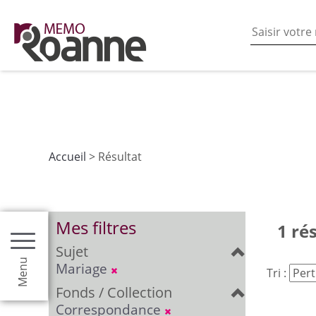
En poursuivant votre navigation sur ce site vous acceptez
les fonctionnalités de partages de contenu sur les rés
Accueil
> Résultat
Mes filtres
1 ré
Sujet
Menu
Mariage
Tri :
Fonds / Collection
Correspondance