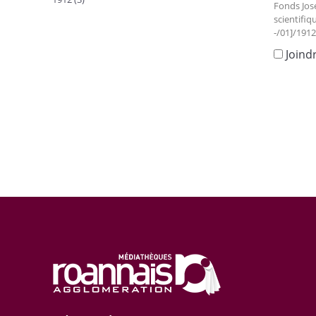
Fonds Jos
scientifiq
-/01]/1912
Joind