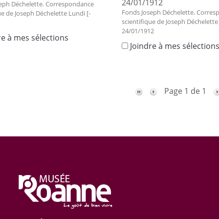
24/01/1912
eph Déchelette. Correspondance
Fonds Joseph Déchelette. Corre
ue de Joseph Déchelette Lundi [-
scientifique de Joseph Déchelette
24/01/1912
re à mes sélections
Joindre à mes sélection
Page 1 de 1