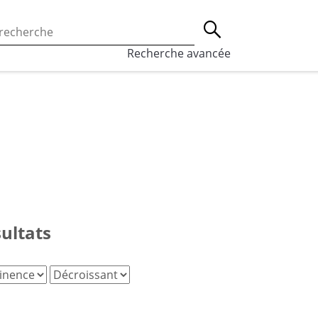
 l’utilisation des cookies, qui sont utilisés à des fins de st
Lancer la recherche
eaux sociaux.
En savoir plus
Recherche avancée
sultats