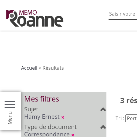
En poursuivant votre navigation sur ce site vous acceptez
les fonctionnalités de partages de contenu sur les rés
Accueil
> Résultats
Mes filtres
3 ré
Sujet
Menu
Hamy Ernest
Tri :
Type de document
Correspondance