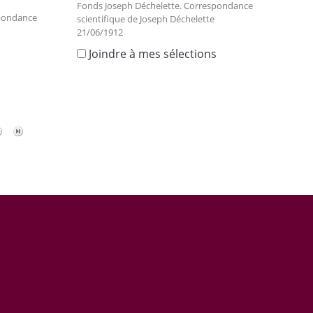
Fonds Joseph Déchelette. Correspondance
spondance
scientifique de Joseph Déchelette
21/06/1912
Joindre à mes sélections
s