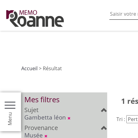
En poursuivant votre navigation sur ce site vous acceptez
les fonctionnalités de partages de contenu sur les rés
Accueil
> Résultat
Mes filtres
1 ré
Sujet
Menu
Gambetta léon
Tri :
Provenance
Musée