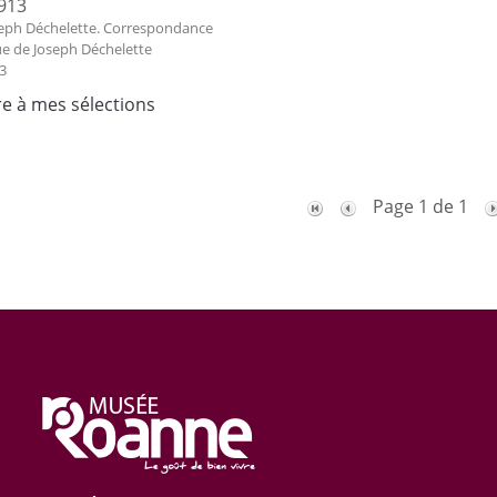
913
eph Déchelette. Correspondance
ue de Joseph Déchelette
3
re à mes sélections
Page 1 de 1