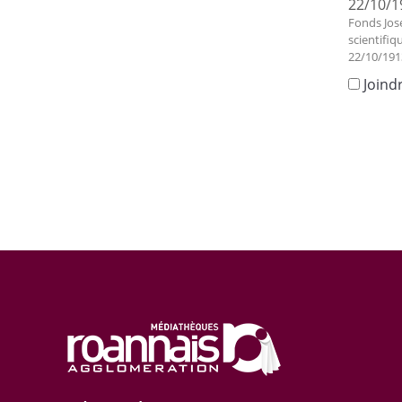
22/10/1
Fonds Jos
scientifiq
22/10/191
Joind