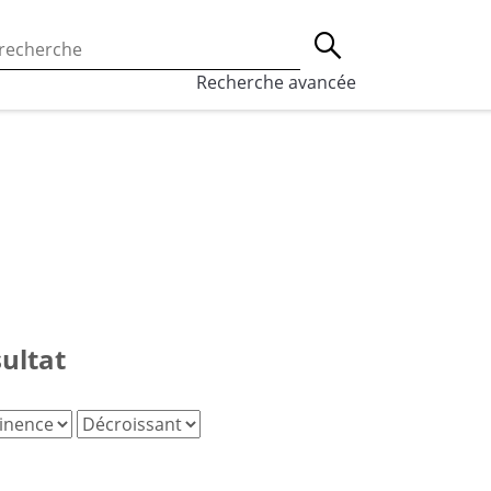
 l’utilisation des cookies, qui sont utilisés à des fins de st
Lancer la recherche
eaux sociaux.
En savoir plus
Recherche avancée
sultat