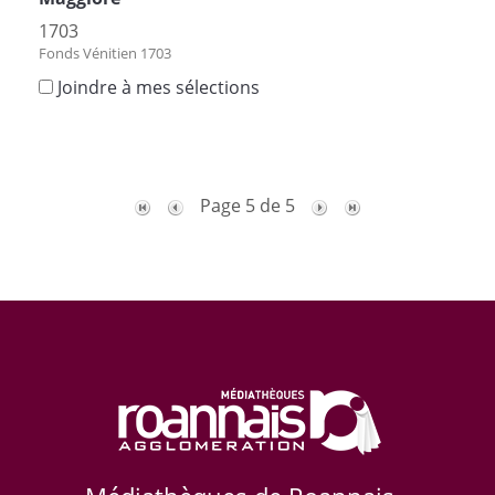
1703
Fonds Vénitien 1703
Joindre à mes sélections
Page 5 de 5