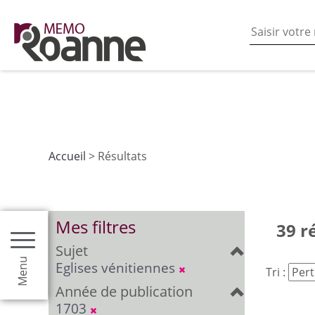
En poursuivant votre navigation sur ce site vous acceptez
les fonctionnalités de partages de contenu sur les rés
Accueil
> Résultats
Mes filtres
39 r
Sujet
Menu
Eglises vénitiennes
Tri :
Année de publication
1703