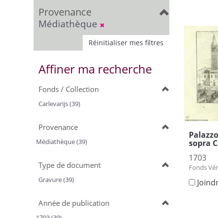
Provenance
Médiathèque
Réinitialiser mes filtres
Affiner ma recherche
Fonds / Collection
Carlevarijs (39)
Provenance
Palazzo
Médiathèque (39)
sopra 
1703
Type de document
Fonds Vén
Gravure (39)
Joind
Année de publication
1703 (39)