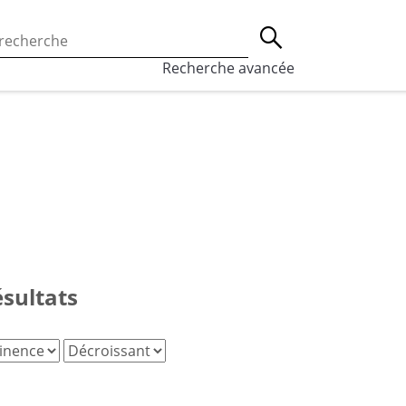
 l’utilisation des cookies, qui sont utilisés à des fins de st
Lancer la recherche
eaux sociaux.
En savoir plus
Recherche avancée
ésultats