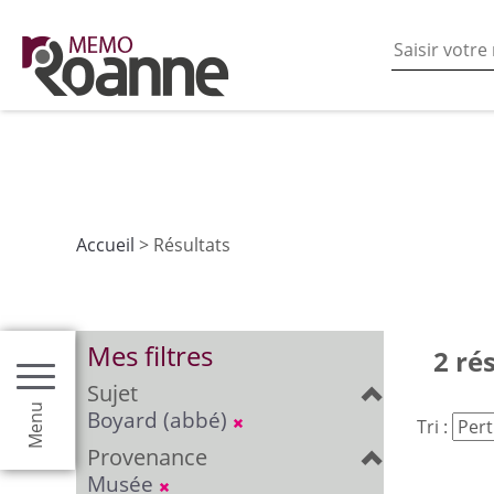
En poursuivant votre navigation sur ce site vous acceptez
les fonctionnalités de partages de contenu sur les rés
Accueil
> Résultats
Mes filtres
2 ré
Sujet
Menu
Boyard (abbé)
Tri :
Provenance
Musée