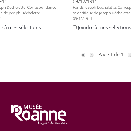
911
09/12/1911
eph Déchelette. Correspondance
Fonds Joseph Déchelette. Corre
ue de Joseph Déchelette
scientifique de Joseph Déchelette
1
09/12/1911
re à mes sélections
Joindre à mes sélection
Page 1 de 1