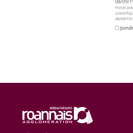
08/09/1
Fonds Jos
scientifiq
08/09/191
Joind