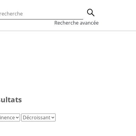
 l’utilisation des cookies, qui sont utilisés à des fins de st
Lancer la recherche
eaux sociaux.
En savoir plus
Recherche avancée
sultats