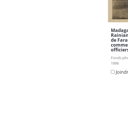
Madaga
Rainia
de Fara
comme 1
officier
Fonds pho
1896
Joind