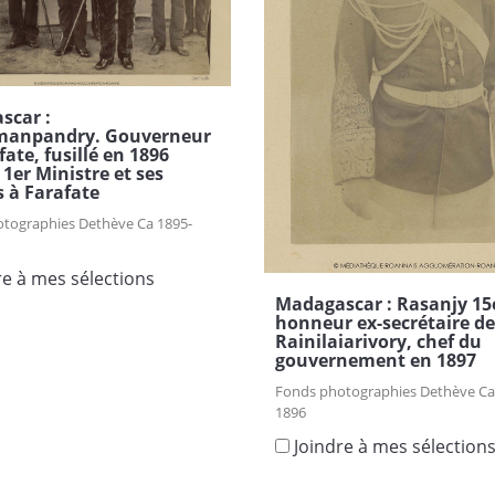
scar :
manpandry. Gouverneur
fate, fusillé en 1896
er Ministre et ses
s à Farafate
tographies Dethève Ca 1895-
re à mes sélections
Madagascar : Rasanjy 15
honneur ex-secrétaire de
Rainilaiarivory, chef du
gouvernement en 1897
Fonds photographies Dethève Ca
1896
Joindre à mes sélection