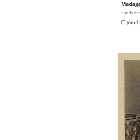
Madaga
Fonds ph
Joind