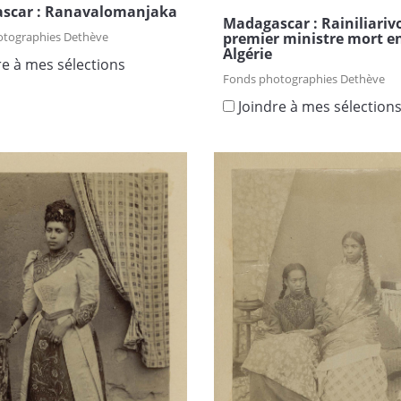
scar : Ranavalomanjaka
Madagascar : Rainiliariv
premier ministre mort e
otographies Dethève
Algérie
re à mes sélections
Fonds photographies Dethève
Joindre à mes sélection