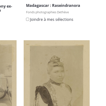
Madagascar : Raseindranora
ony ex-
n
Fonds photographies Dethève
Joindre à mes sélections
s