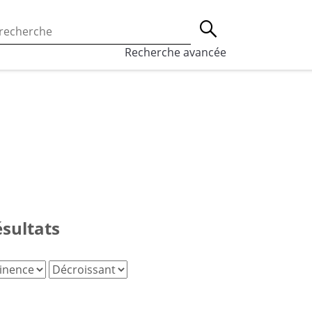
 l’utilisation des cookies, qui sont utilisés à des fins de st
Lancer la recherche
eaux sociaux.
En savoir plus
Recherche avancée
ésultats