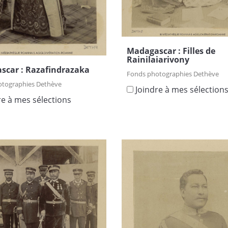
Madagascar : Filles de
Rainilaiarivony
scar : Razafindrazaka
Fonds photographies Dethève
otographies Dethève
Joindre à mes sélection
re à mes sélections