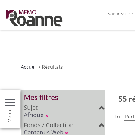
En poursuivant votre navigation sur ce site vous acceptez
les fonctionnalités de partages de contenu sur les rés
Accueil
> Résultats
Mes filtres
55 r
Sujet
Menu
Afrique
Tri :
Fonds / Collection
Contenus Web