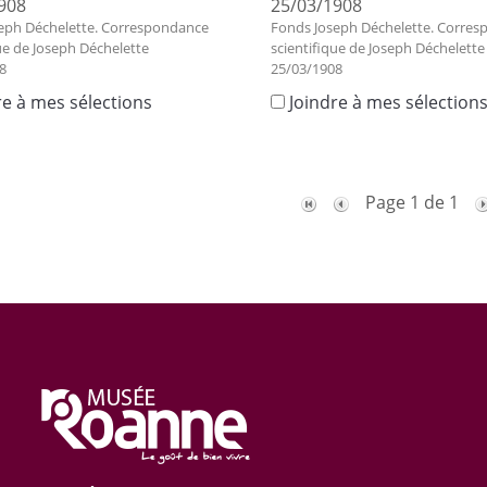
908
25/03/1908
eph Déchelette. Correspondance
Fonds Joseph Déchelette. Corre
ue de Joseph Déchelette
scientifique de Joseph Déchelette
8
25/03/1908
re à mes sélections
Joindre à mes sélection
Page 1 de 1