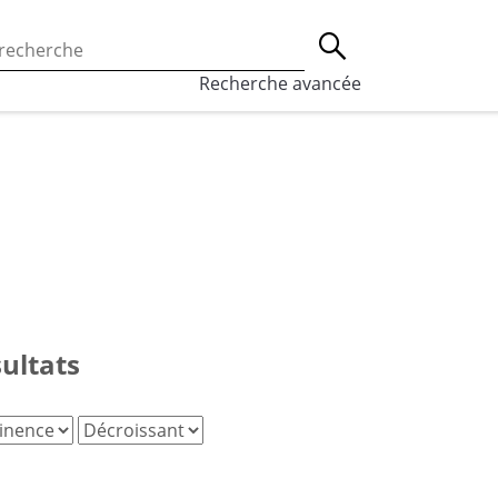
 l’utilisation des cookies, qui sont utilisés à des fins de st
Lancer la recherche
eaux sociaux.
En savoir plus
Recherche avancée
sultats