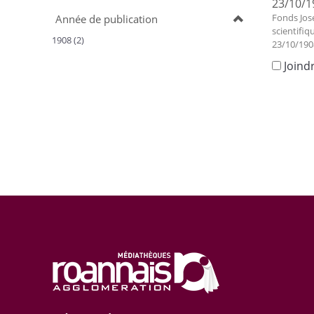
23/10/1
Fonds Jos
Année de publication
scientifiq
1908 (2)
23/10/190
Joind