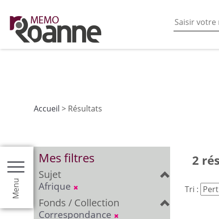
En poursuivant votre navigation sur ce site vous acceptez
les fonctionnalités de partages de contenu sur les rés
Accueil
> Résultats
Mes filtres
2 ré
Sujet
Menu
Afrique
Tri :
Fonds / Collection
Correspondance