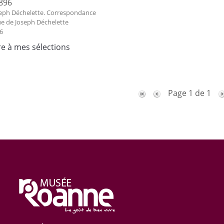
896
eph Déchelette. Correspondance
ue de Joseph Déchelette
6
re à mes sélections
Page 1 de 1