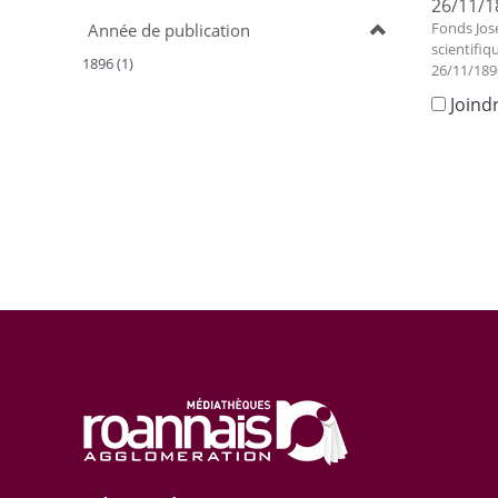
26/11/1
Fonds Jos
Année de publication
scientifiq
1896 (1)
26/11/189
Joind