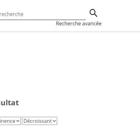
 l’utilisation des cookies, qui sont utilisés à des fins de st
Lancer la recherche
eaux sociaux.
En savoir plus
Recherche avancée
sultat