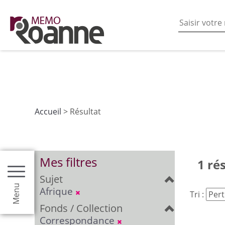
En poursuivant votre navigation sur ce site vous acceptez
les fonctionnalités de partages de contenu sur les rés
Accueil
> Résultat
Mes filtres
1 ré
Sujet
Menu
Afrique
Tri :
Fonds / Collection
Correspondance