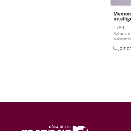
Memorie
intellig
1780
Reliures d
Anciennes
Joind