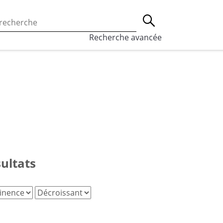
 l’utilisation des cookies, qui sont utilisés à des fins de st
Lancer la recherche
eaux sociaux.
En savoir plus
Recherche avancée
sultats