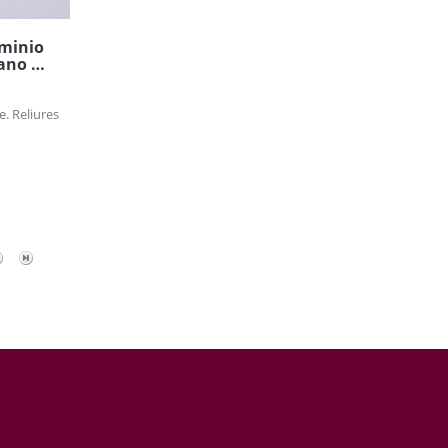
aminio
iano …
. Reliures
s