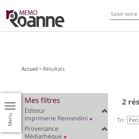
En poursuivant votre navigation sur ce site vous acceptez
les fonctionnalités de partages de contenu sur les rés
Accueil
> Résultats
Mes filtres
2 ré
Éditeur
Menu
Imprimerie Remondini
Tri :
Provenance
Médiathèque