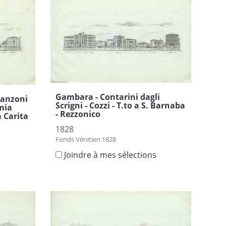
Gambara - Contarini dagli
Manzoni
Scrigni - Cozzi - T.to a S. Barnaba
emia
- Rezzonico
a Carita
1828
Fonds Vénitien 1828
Joindre à mes sélections
s