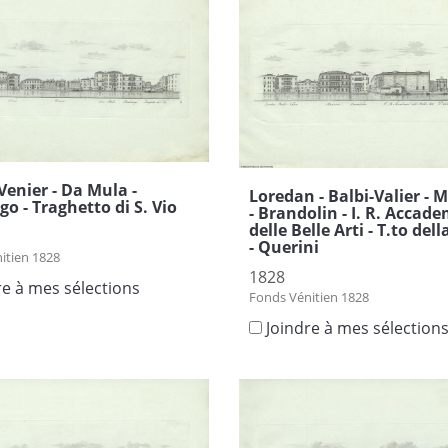
 Venier - Da Mula -
Loredan - Balbi-Valier - 
go - Traghetto di S. Vio
- Brandolin - I. R. Accad
delle Belle Arti - T.to dell
- Querini
itien 1828
1828
re à mes sélections
Fonds Vénitien 1828
Joindre à mes sélection