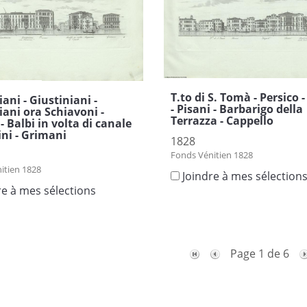
T.to di S. Tomà - Persico 
ani - Giustiniani -
- Pisani - Barbarigo della
iani ora Schiavoni -
Terrazza - Cappello
- Balbi in volta di canale
ini - Grimani
1828
Fonds Vénitien 1828
itien 1828
Joindre à mes sélection
re à mes sélections
Page 1 de 6