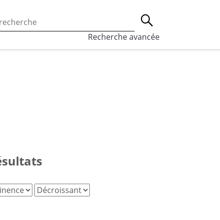
 l’utilisation des cookies, qui sont utilisés à des fins de st
Lancer la recherche
eaux sociaux.
En savoir plus
Recherche avancée
ésultats