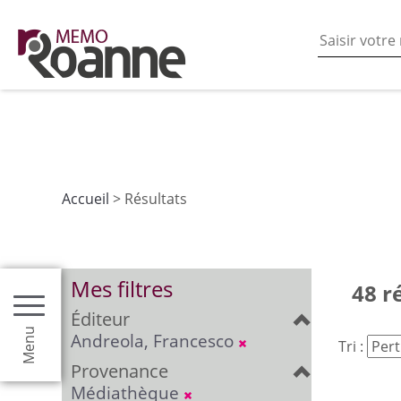
En poursuivant votre navigation sur ce site vous acceptez
les fonctionnalités de partages de contenu sur les rés
Accueil
> Résultats
Mes filtres
48 r
Éditeur
Menu
Andreola, Francesco
Tri :
Provenance
Médiathèque