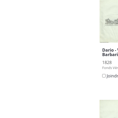
Dario -
Barbari
1828
Fonds Vén
Joind