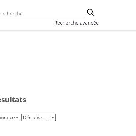
 l’utilisation des cookies, qui sont utilisés à des fins de st
Lancer la recherche
eaux sociaux.
En savoir plus
Recherche avancée
ésultats