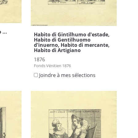
 ...
Habito di Gintilhumo d'estade,
Habito di Gentilhuomo
d'inuerno, Habito di mercante,
Habito di Artigiano
s
1876
Fonds Vénitien 1876
Joindre à mes sélections