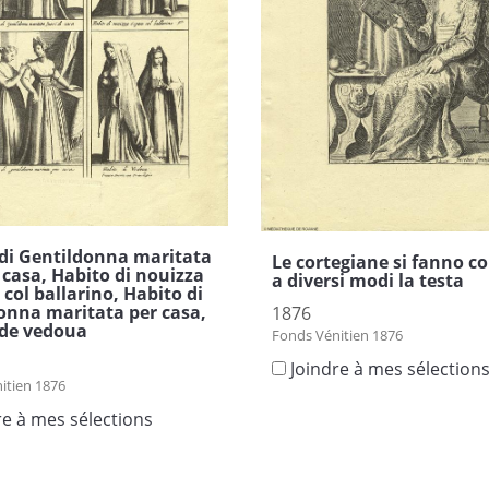
di Gentildonna maritata
Le cortegiane si fanno c
i casa, Habito di nouizza
a diversi modi la testa
 col ballarino, Habito di
onna maritata per casa,
1876
 de vedoua
Fonds Vénitien 1876
Joindre à mes sélection
itien 1876
re à mes sélections