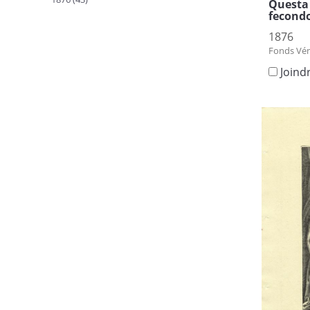
Questa 
fecondo
1876
Fonds Vén
Joind