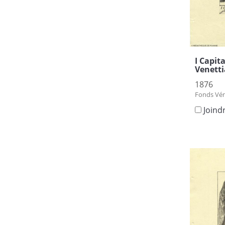
I Capit
Venetti
1876
Fonds Vén
Joind