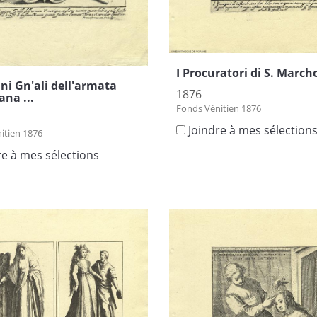
I Procuratori di S. Marcho
ani Gn'ali dell'armata
1876
ana ...
Fonds Vénitien 1876
Joindre à mes sélection
itien 1876
re à mes sélections