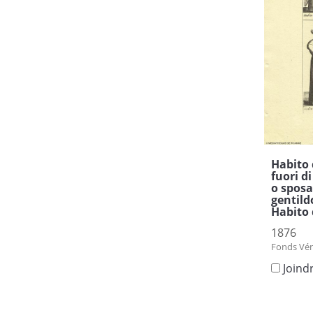
Habito 
fuori d
o sposa
gentild
Habito
1876
Fonds Vén
Joind