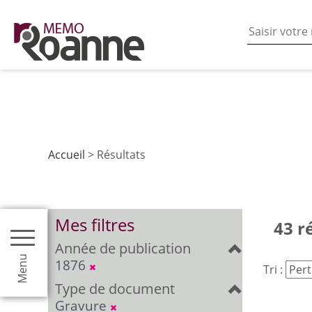
En poursuivant votre navigation sur ce site vous acceptez
les fonctionnalités de partages de contenu sur les rés
Accueil
> Résultats
Mes filtres
43 r
Année de publication
Menu
1876
Tri :
Type de document
Gravure