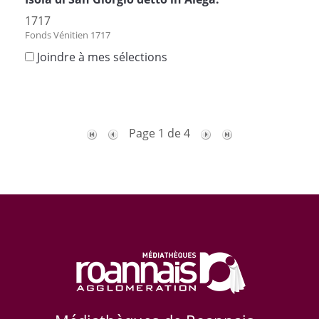
1717
Fonds Vénitien 1717
Joindre à mes sélections
Page 1 de 4