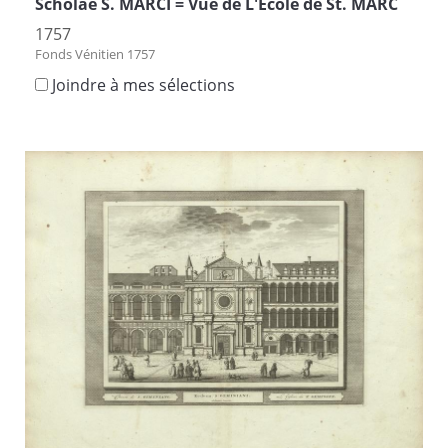
Scholae S. MARCI = Vûe de L'Ecole de St. MARC
1757
Fonds Vénitien 1757
Joindre à mes sélections