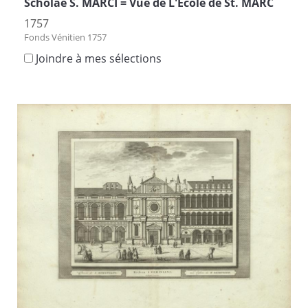
Scholae S. MARCI = Vûe de L'Ecole de St. MARC
1757
Fonds Vénitien 1757
Joindre à mes sélections