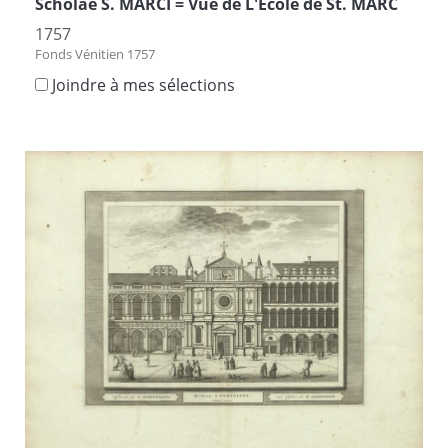
Scholae S. MARCI = Vûe de L'Ecole de St. MARC
1757
Fonds Vénitien 1757
Joindre à mes sélections