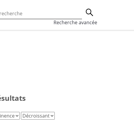
 l’utilisation des cookies, qui sont utilisés à des fins de st
Lancer la recherche
eaux sociaux.
En savoir plus
Recherche avancée
ésultats