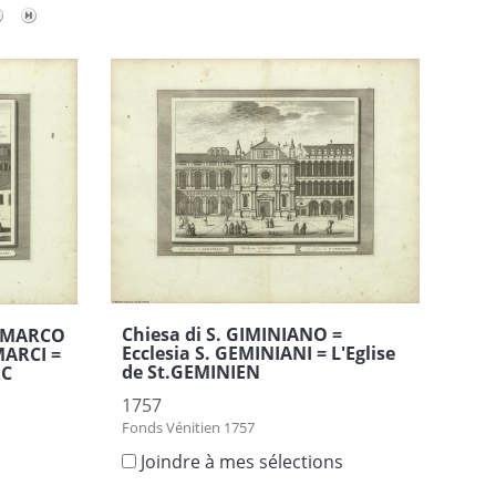
Chiesa di S. GIMINIANO =
S. MARCO
Ecclesia S. GEMINIANI = L'Eglise
MARCI =
de St.GEMINIEN
RC
1757
Fonds Vénitien 1757
Joindre à mes sélections
s