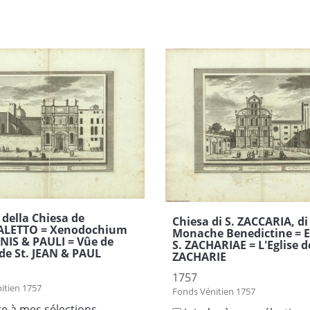
 della Chiesa de
Chiesa di S. ZACCARIA, di
TALETTO = Xenodochium
Monache Benedictine = E
NIS & PAULI = Vûe de
S. ZACHARIAE = L'Eglise d
e de St. JEAN & PAUL
ZACHARIE
1757
itien 1757
Fonds Vénitien 1757
re à mes sélections