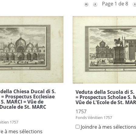
Page 1 de 8
della Chiesa Ducal di S.
Veduta della Scuola di 
 Prospectus Ecclesiae
= Prospectus Scholae S. 
 S. MARCI = Vûe de
Vûe de L'Ecole de St. MA
e Ducale de St. MARC
1757
Fonds Vénitien 1757
itien 1757
Joindre à mes sélection
re à mes sélections