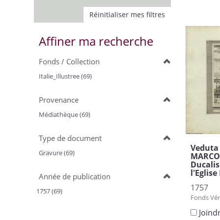
Réinitialiser mes filtres
Affiner ma recherche
Fonds / Collection
Italie_Illustree (69)
Provenance
Médiathèque (69)
Type de document
Veduta 
Gravure (69)
MARCO =
Ducalis
l'Eglis
Année de publication
1757
1757 (69)
Fonds Vén
Joind