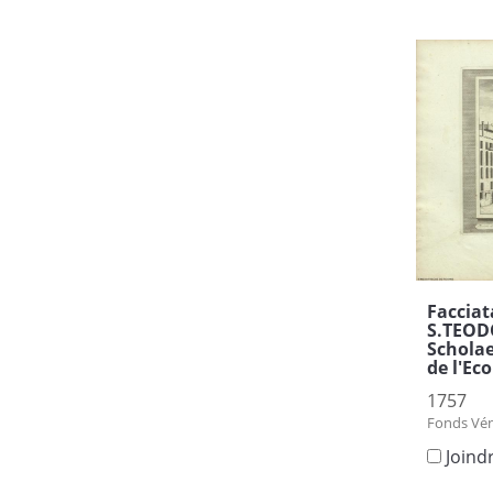
Facciat
S.TEOD
Schola
de l'Ec
1757
Fonds Vén
Joind