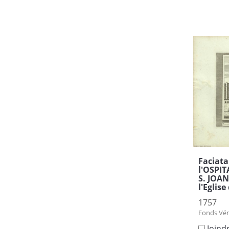
Faciata
l'OSPI
S. JOAN
l'Eglis
1757
Fonds Vén
Joind