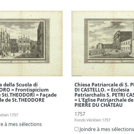
a della Scuola di
Chiesa Patriarcale di S. 
ORO = Frontispicium
DI CASTELLO. = Ecclesia
e Sti.THEODORI = Façade
Patriarchalis S. PETRI CA
ole de St.THEODORE
= L'Eglise Patriarchale de
PIERRE DU CHÂTEAU
1757
itien 1757
Fonds Vénitien 1757
re à mes sélections
Joindre à mes sélection