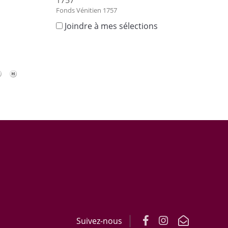
1757
s
Fonds Vénitien 1757
Joindre à mes sélections
Suivez-nous