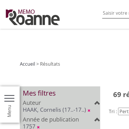
En poursuivant votre navigation sur ce site vous acceptez
les fonctionnalités de partages de contenu sur les rés
Accueil
> Résultats
Mes filtres
69 r
Auteur
Menu
HAAK, Cornelis (17..-17..)
Tri :
Année de publication
1757