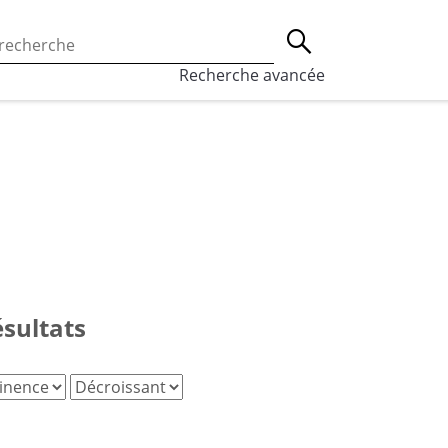
 l’utilisation des cookies, qui sont utilisés à des fins de st
Lancer la recherche
eaux sociaux.
En savoir plus
Recherche avancée
ésultats