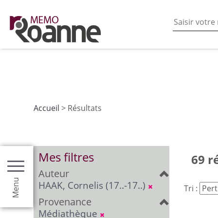
En poursuivant votre navigation sur ce site vous acceptez
les fonctionnalités de partages de contenu sur les rés
Accueil
> Résultats
Mes filtres
69 r
Auteur
Menu
HAAK, Cornelis (17..-17..)
Tri :
Provenance
Médiathèque