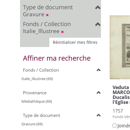
Type de document
Gravure
Fonds / Collection
Italie_Illustree
Réinitialiser mes filtres
Affiner ma recherche
Fonds / Collection
Italie_Illustree (69)
Veduta 
MARCO =
Provenance
Ducalis
Médiathèque (69)
l'Eglis
1757
Type de document
Fonds Vén
Gravure (69)
Joind