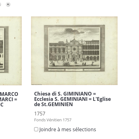
Chiesa di S. GIMINIANO =
S. MARCO
Ecclesia S. GEMINIANI = L'Eglise
MARCI =
de St.GEMINIEN
RC
1757
Fonds Vénitien 1757
Joindre à mes sélections
s