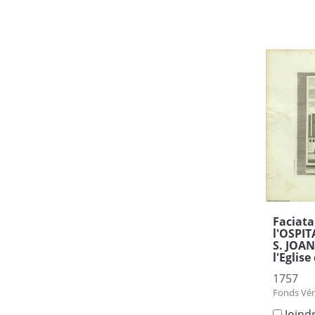
Faciata
l'OSPI
S. JOAN
l'Eglis
1757
Fonds Vén
Joind