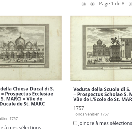
Page 1 de 8
della Chiesa Ducal di S.
Veduta della Scuola di 
 Prospectus Ecclesiae
= Prospectus Scholae S. 
 S. MARCI = Vûe de
Vûe de L'Ecole de St. MA
e Ducale de St. MARC
1757
Fonds Vénitien 1757
itien 1757
Joindre à mes sélection
re à mes sélections