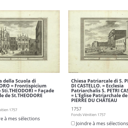
a della Scuola di
Chiesa Patriarcale di S. 
ORO = Frontispicium
DI CASTELLO. = Ecclesia
e Sti.THEODORI = Façade
Patriarchalis S. PETRI CA
ole de St.THEODORE
= L'Eglise Patriarchale de
PIERRE DU CHÂTEAU
1757
itien 1757
Fonds Vénitien 1757
re à mes sélections
Joindre à mes sélection