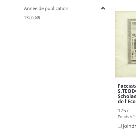
Année de publication
1757 (69)
Facciat
S.TEOD
Schola
de l'Ec
1757
Fonds Vén
Joind