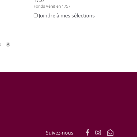
1757
s
Fonds Vénitien 1757
Joindre à mes sélections
Suivez-nous