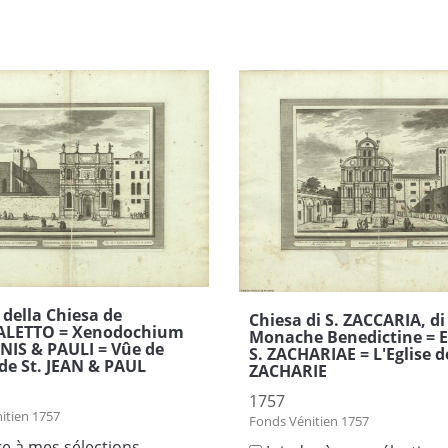
 della Chiesa de
Chiesa di S. ZACCARIA, di
TALETTO = Xenodochium
Monache Benedictine = E
NIS & PAULI = Vûe de
S. ZACHARIAE = L'Eglise d
e de St. JEAN & PAUL
ZACHARIE
1757
itien 1757
Fonds Vénitien 1757
re à mes sélections