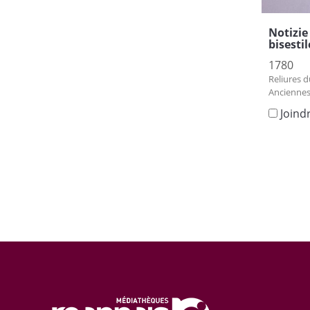
Notizie
bisesti
1780
Reliures d
Anciennes
Joind