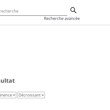
 l’utilisation des cookies, qui sont utilisés à des fins de st
Lancer la recherche
eaux sociaux.
En savoir plus
Recherche avancée
sultat