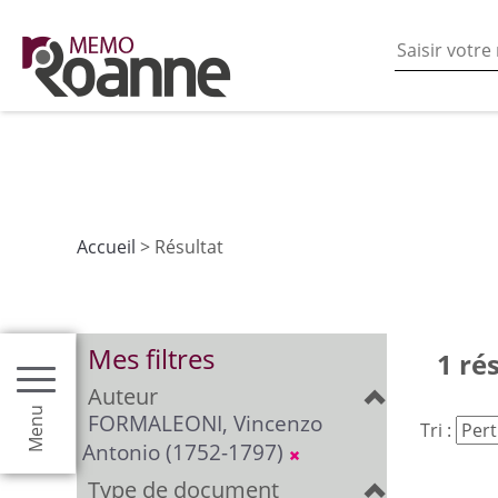
En poursuivant votre navigation sur ce site vous acceptez
les fonctionnalités de partages de contenu sur les rés
Accueil
> Résultat
Mes filtres
1 ré
Auteur
Menu
FORMALEONI, Vincenzo
Tri :
Antonio (1752-1797)
Type de document