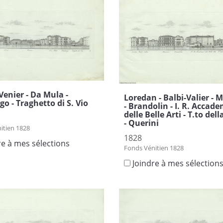
 Venier - Da Mula -
Loredan - Balbi-Valier - 
go - Traghetto di S. Vio
- Brandolin - I. R. Accad
delle Belle Arti - T.to dell
- Querini
itien 1828
1828
re à mes sélections
Fonds Vénitien 1828
Joindre à mes sélection