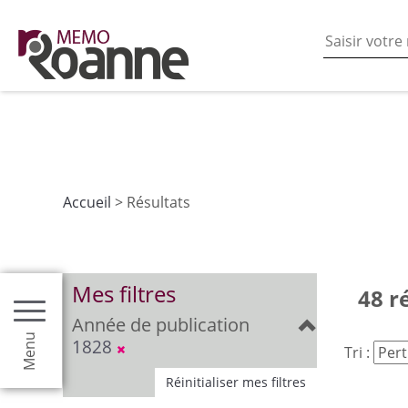
En poursuivant votre navigation sur ce site vous acceptez
les fonctionnalités de partages de contenu sur les rés
Accueil
> Résultats
Mes filtres
48 r
Année de publication
Menu
1828
Tri :
Réinitialiser mes filtres