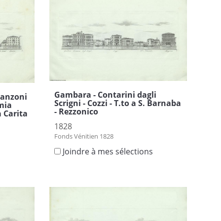
Gambara - Contarini dagli
Manzoni
Scrigni - Cozzi - T.to a S. Barnaba
emia
- Rezzonico
a Carita
1828
Fonds Vénitien 1828
Joindre à mes sélections
s