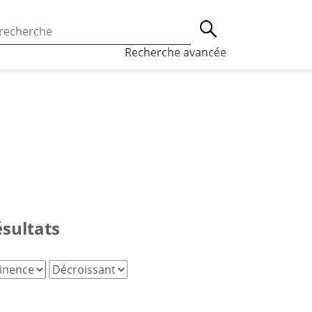
 l’utilisation des cookies, qui sont utilisés à des fins de st
Lancer la recherche
eaux sociaux.
En savoir plus
Recherche avancée
ésultats