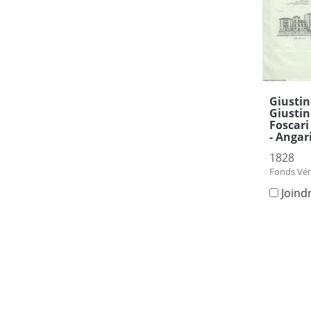
Giustini
Giustin
Foscari 
- Angar
1828
Fonds Vén
Joind