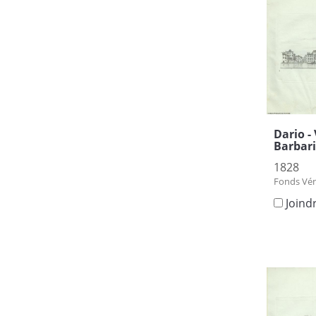
Dario -
Barbari
1828
Fonds Vén
Joind