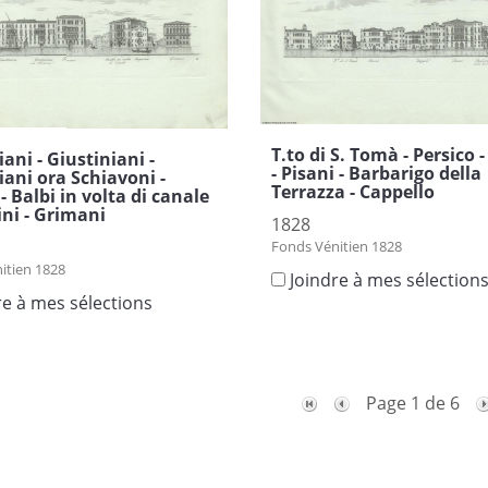
T.to di S. Tomà - Persico 
ani - Giustiniani -
- Pisani - Barbarigo della
iani ora Schiavoni -
Terrazza - Cappello
- Balbi in volta di canale
ini - Grimani
1828
Fonds Vénitien 1828
itien 1828
Joindre à mes sélection
re à mes sélections
Page 1 de 6