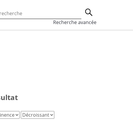
 l’utilisation des cookies, qui sont utilisés à des fins de st
Lancer la recherche
eaux sociaux.
En savoir plus
Recherche avancée
sultat