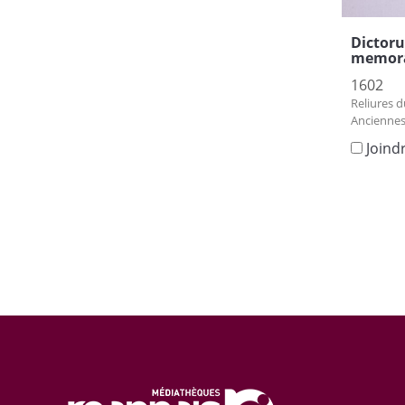
Dictor
memorab
1602
Reliures d
Anciennes
Joind