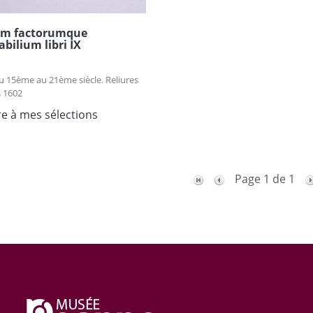
um factorumque
ilium libri IX
u 15ème au 21ème siècle. Reliures
 1602
re à mes sélections
Page 1 de 1