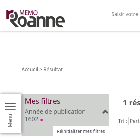
En poursuivant votre navigation sur ce site vous acceptez
les fonctionnalités de partages de contenu sur les rés
Accueil
> Résultat
Mes filtres
1 ré
Année de publication
Menu
1602
Tri :
Réinitialiser mes filtres