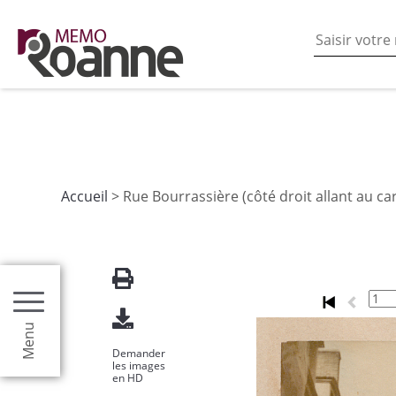
En poursuivant votre navigation sur ce site vous acceptez
les fonctionnalités de partages de contenu sur les rés
Accueil
> Rue Bourrassière (côté droit allant au car
Menu
Demander
les images
en HD