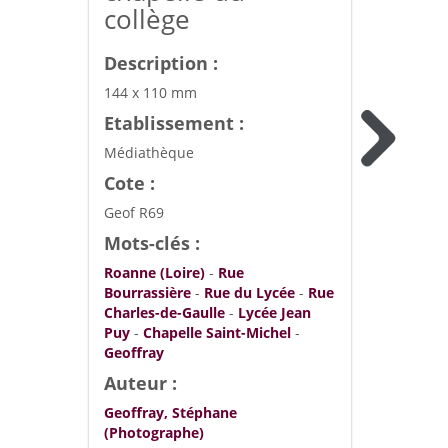
collège
Description :
144 x 110 mm
Etablissement :
Médiathèque
Cote :
Geof R69
Mots-clés :
Roanne (Loire)
-
Rue
Bourrassière
-
Rue du Lycée
-
Rue
Charles-de-Gaulle
-
Lycée Jean
Puy
-
Chapelle Saint-Michel
-
Geoffray
Auteur :
Geoffray, Stéphane
(Photographe)