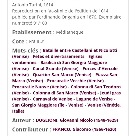
Antonio Turini, 1614
Reproduction en fac-simile de l'édition de 1614
publiée par Ferdinando Ongania en 1876. Exemplaire
numéroté 91/100
Etablissement :
Médiathèque
Cote :
Fra II 31
Mots-clés :
Bataille entre Castellani et Nicolotti
(Venise)
-
Fêtes et divertissements
-
Eglises
vénitiennes
-
Basilica di San Giorgio Maggiore
(Venise)
-
Canal Grande (Venise)
-
Forces d'Hercule
(Venise)
-
Quartier San Marco (Venise)
-
Piazza San
Marco (Venise)
-
Procuratie Vecchie (Venise)
-
Procuratie Nuove (Venise)
-
Colonna di San Teodoro
(Venise)
-
Colonna di San Marco (Venise)
-
Jeudi gras
(Venise)
-
Carnaval de Venise
-
Lagune de Venise
-
San Giorgio Maggiore (île
-
Venise)
-
Venise (Vénétie,
Italie)
Auteur :
DOGLIONI, Giovanni Nicolo (1548-1629)
Contributeur :
FRANCO, Giacomo (1556-1620)