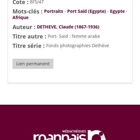
Cote :
8F5/47
Mots-clés :
Portraits
-
Port Saïd (Egypte)
-
Egypte
-
Afrique
Auteur :
DETHEVE, Claude (1867-1936)
Titre autre :
Port- Saïd : femme arabe
Titre série :
Fonds photographies Dethève
Lien permanent