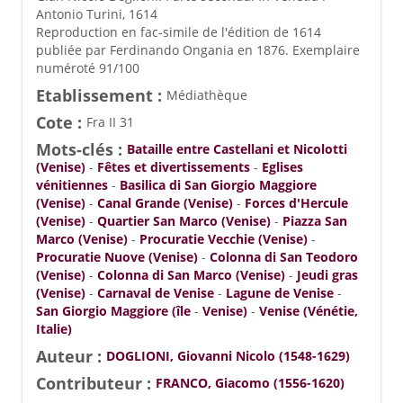
Antonio Turini, 1614
Reproduction en fac-simile de l'édition de 1614
publiée par Ferdinando Ongania en 1876. Exemplaire
numéroté 91/100
Etablissement :
Médiathèque
Cote :
Fra II 31
Mots-clés :
Bataille entre Castellani et Nicolotti
(Venise)
-
Fêtes et divertissements
-
Eglises
vénitiennes
-
Basilica di San Giorgio Maggiore
(Venise)
-
Canal Grande (Venise)
-
Forces d'Hercule
(Venise)
-
Quartier San Marco (Venise)
-
Piazza San
Marco (Venise)
-
Procuratie Vecchie (Venise)
-
Procuratie Nuove (Venise)
-
Colonna di San Teodoro
(Venise)
-
Colonna di San Marco (Venise)
-
Jeudi gras
(Venise)
-
Carnaval de Venise
-
Lagune de Venise
-
San Giorgio Maggiore (île
-
Venise)
-
Venise (Vénétie,
Italie)
Auteur :
DOGLIONI, Giovanni Nicolo (1548-1629)
Contributeur :
FRANCO, Giacomo (1556-1620)