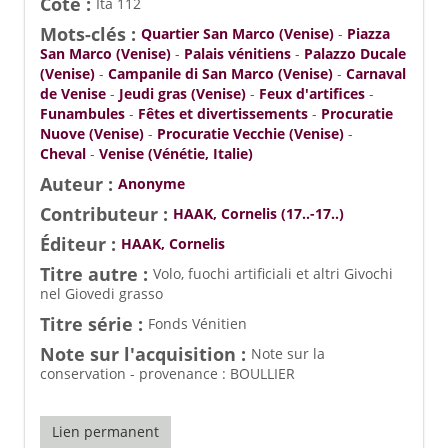
Cote :
Ita 112
Mots-clés :
Quartier San Marco (Venise)
-
Piazza
San Marco (Venise)
-
Palais vénitiens
-
Palazzo Ducale
(Venise)
-
Campanile di San Marco (Venise)
-
Carnaval
de Venise
-
Jeudi gras (Venise)
-
Feux d'artifices
-
Funambules
-
Fêtes et divertissements
-
Procuratie
Nuove (Venise)
-
Procuratie Vecchie (Venise)
-
Cheval
-
Venise (Vénétie, Italie)
Auteur :
Anonyme
Contributeur :
HAAK, Cornelis (17..-17..)
Éditeur :
HAAK, Cornelis
Titre autre :
Volo, fuochi artificiali et altri Givochi
nel Giovedi grasso
Titre série :
Fonds Vénitien
Note sur l'acquisition :
Note sur la
conservation - provenance : BOULLIER
Lien permanent