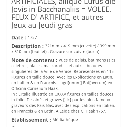
ARTIFICIALES, aliique Lufus die
Jovis in Bacchanaliis = VOLEE,
FEUX D' ARTIFICE, et autres
Jeux au Jeudi gras
Date :
1757
Description :
321mm x 419 mm (cuvette) / 399 mm
x 510 mm (feuillet) ; Gravure sur cuivre (burin)
Note de contenu :
Vües de palais, batimens [sic]
celebres, places, mascarades, et autres beautés
singulieres de la Ville de Venise. Representées en 115
Figures en taille douce. Avec les Explications en Latin,
en Italien & en François. Lugd[unum] Bat[avorum] ex
Officina Cornelium Haak.
In : L'Italie illustrée en CXXXV figures en tailles douces
in folio. Dessinés et gravés [sic] par les plus fameux
graveurs des Pais-Bas, avec des explications en Italien,
en Francois & en Latin. A Leide chez C. Haak 1757.
Etablissement :
Médiathèque