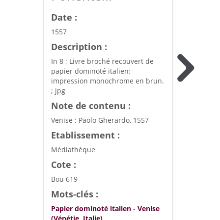
Date :
1557
Description :
In 8 ; Livre broché recouvert de
papier dominoté italien:
impression monochrome en brun.
; jpg
Note de contenu :
Venise : Paolo Gherardo, 1557
Etablissement :
Médiathèque
Cote :
Bou 619
Mots-clés :
Papier dominoté italien
-
Venise
(Vénétie, Italie)