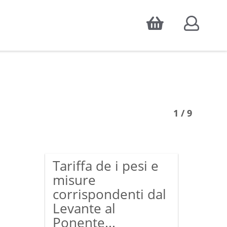
Accepter
atistiques d'audience, ainsi que pour
1 / 9
Tariffa de i pesi e
misure
corrispondenti dal
Levante al
Ponente...