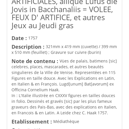
ARTIFICIALES, aliique Lufus die
Jovis in Bacchanaliis = VOLEE,
FEUX D' ARTIFICE, et autres
Jeux au Jeudi gras
Date :
1757
Description :
321mm x 419 mm (cuvette) / 399 mm
x 510 mm (feuillet) ; Gravure sur cuivre (burin)
Note de contenu :
Vües de palais, batimens [sic]
celebres, places, mascarades, et autres beautés
singulieres de la Ville de Venise. Representées en 115
Figures en taille douce. Avec les Explications en Latin,
en Italien & en François. Lugd[unum] Bat[avorum] ex
Officina Cornelium Haak.
In : L'Italie illustrée en CXXXV figures en tailles douces
in folio. Dessinés et gravés [sic] par les plus fameux
graveurs des Pais-Bas, avec des explications en Italien,
en Francois & en Latin. A Leide chez C. Haak 1757.
Etablissement :
Médiathèque