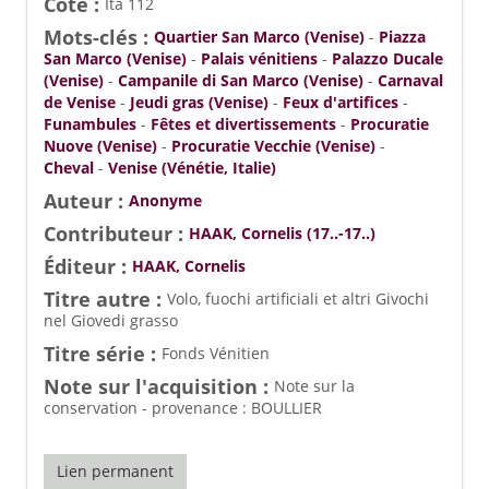
Cote :
Ita 112
Mots-clés :
Quartier San Marco (Venise)
-
Piazza
San Marco (Venise)
-
Palais vénitiens
-
Palazzo Ducale
(Venise)
-
Campanile di San Marco (Venise)
-
Carnaval
de Venise
-
Jeudi gras (Venise)
-
Feux d'artifices
-
Funambules
-
Fêtes et divertissements
-
Procuratie
Nuove (Venise)
-
Procuratie Vecchie (Venise)
-
Cheval
-
Venise (Vénétie, Italie)
Auteur :
Anonyme
Contributeur :
HAAK, Cornelis (17..-17..)
Éditeur :
HAAK, Cornelis
Titre autre :
Volo, fuochi artificiali et altri Givochi
nel Giovedi grasso
Titre série :
Fonds Vénitien
Note sur l'acquisition :
Note sur la
conservation - provenance : BOULLIER
Lien permanent