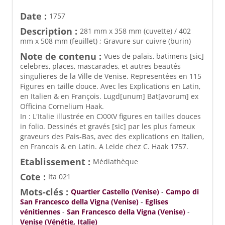
Date :
1757
Description :
281 mm x 358 mm (cuvette) / 402
mm x 508 mm (feuillet) ; Gravure sur cuivre (burin)
Note de contenu :
Vües de palais, batimens [sic]
celebres, places, mascarades, et autres beautés
singulieres de la Ville de Venise. Representées en 115
Figures en taille douce. Avec les Explications en Latin,
en Italien & en François. Lugd[unum] Bat[avorum] ex
Officina Cornelium Haak.
In : L'Italie illustrée en CXXXV figures en tailles douces
in folio. Dessinés et gravés [sic] par les plus fameux
graveurs des Pais-Bas, avec des explications en Italien,
en Francois & en Latin. A Leide chez C. Haak 1757.
Etablissement :
Médiathèque
Cote :
Ita 021
Mots-clés :
Quartier Castello (Venise)
-
Campo di
San Francesco della Vigna (Venise)
-
Eglises
vénitiennes
-
San Francesco della Vigna (Venise)
-
Venise (Vénétie, Italie)