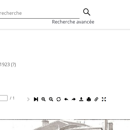
 l’utilisation des cookies, qui sont utilisés à des fins de st
Lancer la recherche
eaux sociaux.
En savoir plus
Recherche avancée
923 (?)
/
1