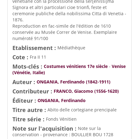
venetiane con la processione della ser[enissi]ma
Signora et altri particolari cioe trionfi, feste et
ceremonie publiche della nobilissima Citta di Venetia -
1876.
Reproduction en fac-simile de l'édition de 1610
conservée au Musée Correr de Venise. Exemplaire
numéroté 91/100
Etablissement :
Médiathèque
Cote :
Fra II 11
Mots-clés :
Costumes vénitiens 17e siècle
-
Venise
(Vénétie, Italie)
Auteur :
ONGANIA, Ferdinando (1842-1911)
Contributeur :
FRANCO, Giacomo (1556-1620)
Éditeur :
ONGANIA, Ferdinando
Titre autre :
Abito delle cortegiane prencipale
Titre série :
Fonds Vénitien
Note sur l'acquisition :
Note sur la
conservation - provenance : BOULLIER BOU 1728