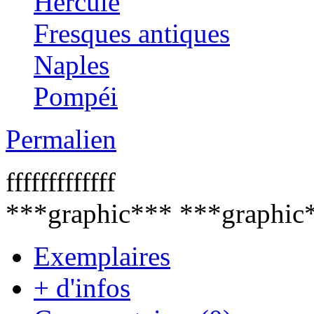
Hercule
Fresques antiques
Naples
Pompéi
Permalien
fffffffffffff
***graphic*** ***graphic
Exemplaires
+ d'infos