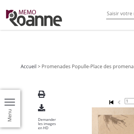
En poursuivant votre navigation sur ce site vous acceptez
les fonctionnalités de partages de contenu sur les rés
Accueil
> Promenades Populle-Place des promen
Menu
Demander
les images
en HD