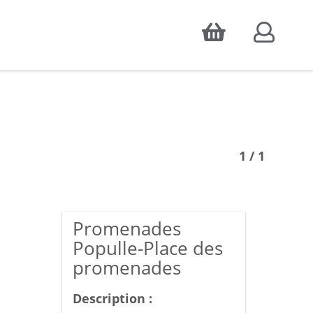
Accepter
atistiques d'audience, ainsi que pour
1 / 1
Promenades
Populle-Place des
promenades
Description :