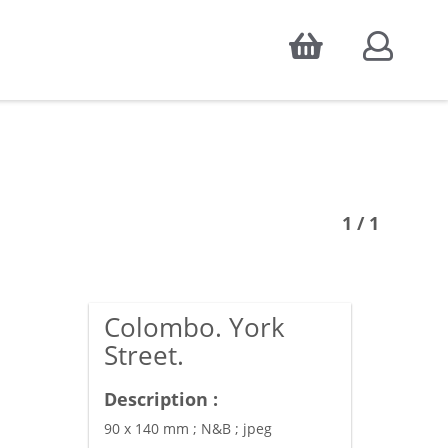
Accepter
atistiques d'audience, ainsi que pour
1 / 1
Colombo. York
Street.
Description :
90 x 140 mm ; N&B ; jpeg