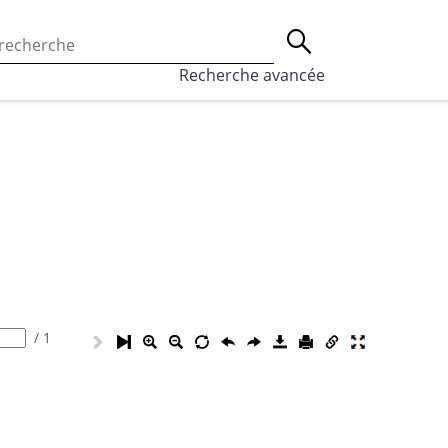
 l’utilisation des cookies, qui sont utilisés à des fins de st
Lancer la recherche
eaux sociaux.
En savoir plus
Recherche avancée
/
1