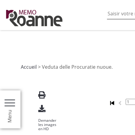
En poursuivant votre navigation sur ce site vous acceptez
les fonctionnalités de partages de contenu sur les rés
Accueil
> Veduta delle Procuratie nuoue.
Menu
Demander
les images
en HD