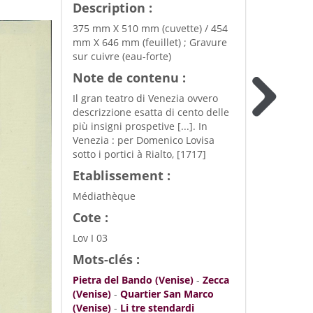
Description :
375 mm X 510 mm (cuvette) / 454
mm X 646 mm (feuillet) ; Gravure
sur cuivre (eau-forte)
Note de contenu :
Il gran teatro di Venezia ovvero
descrizzione esatta di cento delle
più insigni prospetive [...]. In
Venezia : per Domenico Lovisa
sotto i portici à Rialto, [1717]
Etablissement :
Médiathèque
Cote :
Lov I 03
Mots-clés :
Pietra del Bando (Venise)
-
Zecca
(Venise)
-
Quartier San Marco
(Venise)
-
Li tre stendardi