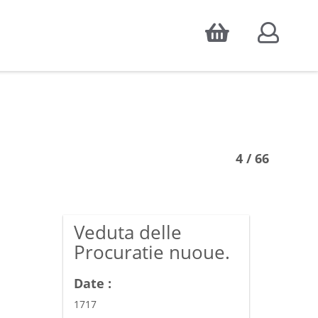
Accepter
atistiques d'audience, ainsi que pour
4 / 66
Veduta delle
Procuratie nuoue.
Date :
1717