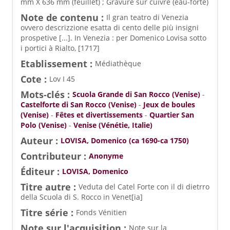
mm X 636 mm (feuillet) ; Gravure sur cuivre (eau-forte)
Note de contenu :
Il gran teatro di Venezia
ovvero descrizzione esatta di cento delle più insigni
prospetive [...]. In Venezia : per Domenico Lovisa sotto
i portici à Rialto, [1717]
Etablissement :
Médiathèque
Cote :
Lov I 45
Mots-clés :
Scuola Grande di San Rocco (Venise)
-
Castelforte di San Rocco (Venise)
-
Jeux de boules
(Venise)
-
Fêtes et divertissements
-
Quartier San
Polo (Venise)
-
Venise (Vénétie, Italie)
Auteur :
LOVISA, Domenico (ca 1690-ca 1750)
Contributeur :
Anonyme
Éditeur :
LOVISA, Domenico
Titre autre :
Veduta del Catel Forte con il di dietrro
della Scuola di S. Rocco in Venet[ia]
Titre série :
Fonds Vénitien
Note sur l'acquisition :
Note sur la