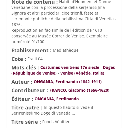
Note de contenu :
Habiti d'Huomeni et Donne
venetiane con la processione della ser[enissi]ma
Signora et altri particolari cioe trionfi, feste et
ceremonie publiche della nobilissima Citta di Venetia -
1876.
Reproduction en fac-simile de l'édition de 1610
conservée au Musée Correr de Venise. Exemplaire
numéroté 91/100
Etablissement :
Médiathèque
Cote :
Fra II 04
Mots-clés :
Costumes vénitiens 17e siècle
-
Doges
(République de Venise)
-
Venise (Vénétie, Italie)
Auteur :
ONGANIA, Ferdinando (1842-1911)
Contributeur :
FRANCO, Giacomo (1556-1620)
Éditeur :
ONGANIA, Ferdinando
Titre autre :
In questo habito si vede il
Ser[renissi]mo Doge di Venetia ...
Titre série :
Fonds Vénitien